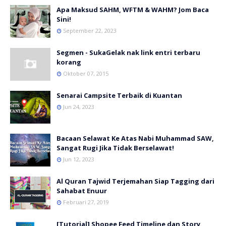
Apa Maksud SAHM, WFTM & WAHM? Jom Baca
Sini!
September 22, 2023
Segmen - SukaGelak nak link entri terbaru
korang
Oktober 07, 2015
Senarai Campsite Terbaik di Kuantan
Jun 24, 2023
Bacaan Selawat Ke Atas Nabi Muhammad SAW,
Sangat Rugi Jika Tidak Berselawat!
Jun 12, 2023
Al Quran Tajwid Terjemahan Siap Tagging dari
Sahabat Enuur
Februari 27, 2019
[Tutorial] Shopee Feed Timeline dan Story