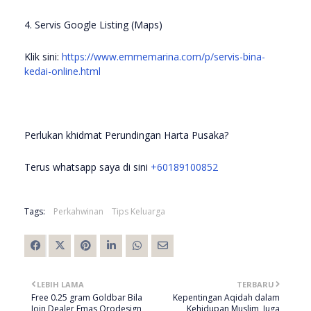
4. Servis Google Listing (Maps)
Klik sini:
https://www.emmemarina.com/p/servis-bina-
kedai-online.html
Perlukan khidmat Perundingan Harta Pusaka?
Terus whatsapp saya di sini
+60189100852
Tags:
Perkahwinan
Tips Keluarga
LEBIH LAMA
TERBARU
Free 0.25 gram Goldbar Bila
Kepentingan Aqidah dalam
Join Dealer Emas Orodesign
Kehidupan Muslim, Juga