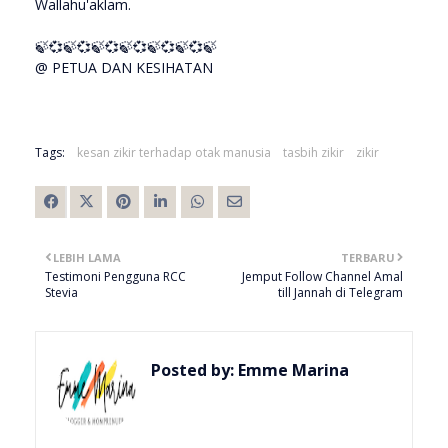
Wallahu'aklam.
🍃💞🍃💞🍃💞🍃💞🍃💞🍃💞🍃
@ PETUA DAN KESIHATAN
Tags:
kesan zikir terhadap otak manusia
tasbih zikir
zikir
LEBIH LAMA
TERBARU
Testimoni Pengguna RCC
Jemput Follow Channel Amal
Stevia
till Jannah di Telegram
Posted by:
Emme Marina