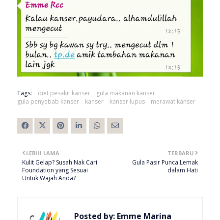
Tags:
diet pesakit kanser
gula makanan kanser
gula penyebab kanser
kanser
kanser lupus
merawat kanser
LEBIH LAMA
TERBARU
Kulit Gelap? Susah Nak Cari
Gula Pasir Punca Lemak
Foundation yang Sesuai
dalam Hati
Untuk Wajah Anda?
Posted by:
Emme Marina