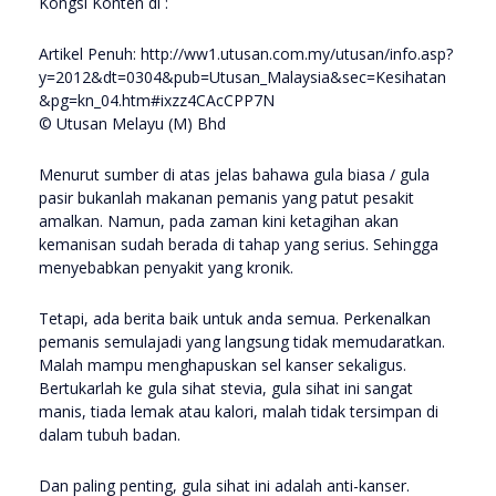
Kongsi Konten di :
Artikel Penuh: http://ww1.utusan.com.my/utusan/info.asp?
y=2012&dt=0304&pub=Utusan_Malaysia&sec=Kesihatan
&pg=kn_04.htm#ixzz4CAcCPP7N
© Utusan Melayu (M) Bhd
Menurut sumber di atas jelas bahawa gula biasa / gula
pasir bukanlah makanan pemanis yang patut pesakit
amalkan. Namun, pada zaman kini ketagihan akan
kemanisan sudah berada di tahap yang serius. Sehingga
menyebabkan penyakit yang kronik.
Tetapi, ada berita baik untuk anda semua. Perkenalkan
pemanis semulajadi yang langsung tidak memudaratkan.
Malah mampu menghapuskan sel kanser sekaligus.
Bertukarlah ke gula sihat stevia, gula sihat ini sangat
manis, tiada lemak atau kalori, malah tidak tersimpan di
dalam tubuh badan.
Dan paling penting, gula sihat ini adalah anti-kanser.