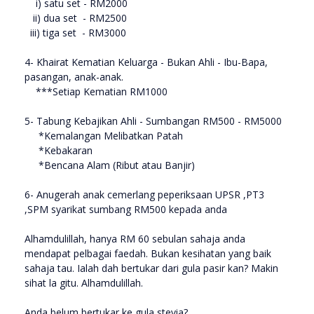
i) satu set - RM2000
ii) dua set - RM2500
iii) tiga set - RM3000
4- Khairat Kematian Keluarga - Bukan Ahli - Ibu-Bapa,
pasangan, anak-anak.
***Setiap Kematian RM1000
5- Tabung Kebajikan Ahli - Sumbangan RM500 - RM5000
*Kemalangan Melibatkan Patah
*Kebakaran
*Bencana Alam (Ribut atau Banjir)
6- Anugerah anak cemerlang peperiksaan UPSR ,PT3
,SPM syarikat sumbang RM500 kepada anda
Alhamdulillah, hanya RM 60 sebulan sahaja anda
mendapat pelbagai faedah. Bukan kesihatan yang baik
sahaja tau. Ialah dah bertukar dari gula pasir kan? Makin
sihat la gitu. Alhamdulillah.
Anda belum bertukar ke gula stevia?