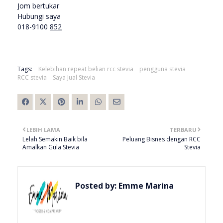
Jom bertukar
Hubungi saya
018-9100
852
Tags:
Kelebihan repeat belian rcc stevia
pengguna stevia
RCC stevia
Saya Jual Stevia
LEBIH LAMA
TERBARU
Lelah Semakin Baik bila
Peluang Bisnes dengan RCC
Amalkan Gula Stevia
Stevia
Posted by:
Emme Marina