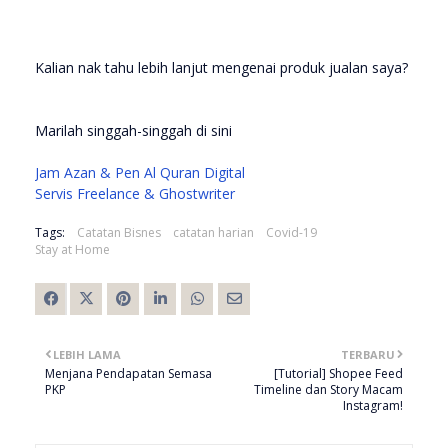
Kalian nak tahu lebih lanjut mengenai produk jualan saya?
Marilah singgah-singgah di sini
Jam Azan & Pen Al Quran Digital
Servis Freelance & Ghostwriter
Tags:
Catatan Bisnes
catatan harian
Covid-19
Stay at Home
LEBIH LAMA
TERBARU
Menjana Pendapatan Semasa
[Tutorial] Shopee Feed
PKP
Timeline dan Story Macam
Instagram!