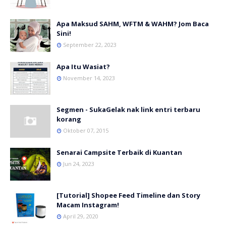
Apa Maksud SAHM, WFTM & WAHM? Jom Baca
Sini!
September 22, 2023
Apa Itu Wasiat?
November 14, 2023
Segmen - SukaGelak nak link entri terbaru
korang
Oktober 07, 2015
Senarai Campsite Terbaik di Kuantan
Jun 24, 2023
[Tutorial] Shopee Feed Timeline dan Story
Macam Instagram!
April 29, 2020