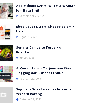
Apa Maksud SAHM, WFTM & WAHM?
Jom Baca Sini!
September 22, 2023
Ebook Buat Duit di Shopee dalam 7
Hari
Ogos 04, 2022
Senarai Campsite Terbaik di
Kuantan
Jun 24, 2023
Al Quran Tajwid Terjemahan Siap
Tagging dari Sahabat Enuur
Februari 27, 2019
Segmen - SukaGelak nak link entri
terbaru korang
Oktober 07, 2015