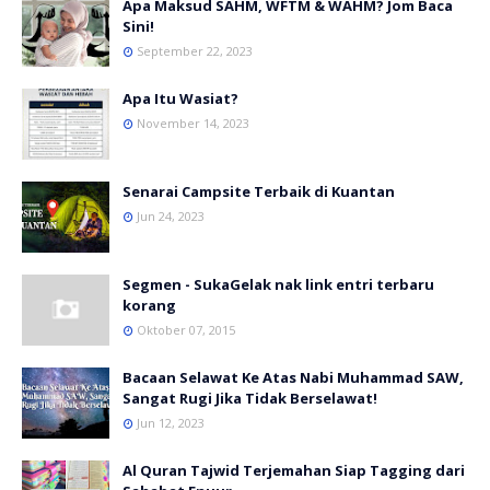
Apa Maksud SAHM, WFTM & WAHM? Jom Baca
Sini!
September 22, 2023
Apa Itu Wasiat?
November 14, 2023
Senarai Campsite Terbaik di Kuantan
Jun 24, 2023
Segmen - SukaGelak nak link entri terbaru
korang
Oktober 07, 2015
Bacaan Selawat Ke Atas Nabi Muhammad SAW,
Sangat Rugi Jika Tidak Berselawat!
Jun 12, 2023
Al Quran Tajwid Terjemahan Siap Tagging dari