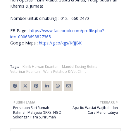
Khamis & Jumaat
Nombor untuk dihubungi : 012 - 660 2470
FB Page :
https://www.facebook.com/profile.php?
id=100063698827365
Google Maps :
https://g.co/kgs/KfjjBK
Tags:
Klinik Haiwan Kuantan
Mandul Kucing Betina
Veterinar Kuantan
Wanz Petshop & Vet Clinic
LEBIH LAMA
TERBARU
Persatuan Suri Rumah
Apa Itu Wasiat Wajibah dan
Rahmah Malaysia (SRR) : NGO
Cara Menuntutnya
Sokongan Para Surirumah