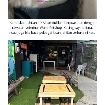
Kemaskan jahitan ni? Alhamdulillah, berpuas hati dengan
rawatan veterinar Wanz Petshop. Kucing saya betina,
risau juga bila baca pelbagai kisah jahitan terbuka ni kan.