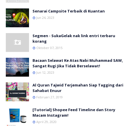
Senarai Campsite Terbaik di Kuantan
Jun 24, 2023
Segmen - SukaGelak nak link entri terbaru
korang
Oktober 07, 2015
Bacaan Selawat Ke Atas Nabi Muhammad SAW,
Sangat Rugi Jika Tidak Berselawat!
Jun 12, 2023
Al Quran Tajwid Terjemahan Siap Tagging dari
Sahabat Enuur
Februari 27, 2019
[Tutorial] Shopee Feed Timeline dan Story
Macam Instagram!
April 29, 2020