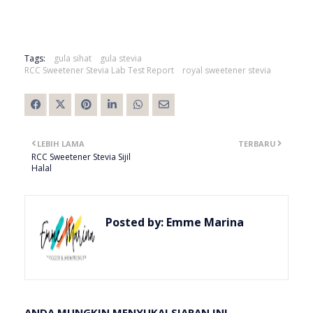
Tags:
gula sihat
gula stevia
RCC Sweetener Stevia Lab Test Report
royal sweetener stevia
LEBIH LAMA
TERBARU
RCC Sweetener Stevia Sijil
Halal
Posted by:
Emme Marina
ANDA MUNGKIN MENYUKAI SIARAN INI