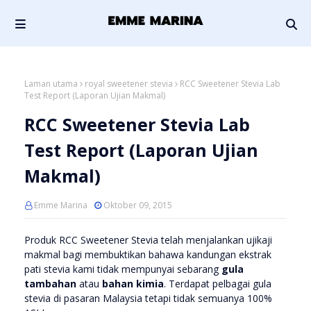
Laman utama
royal sweetener stevia
RCC Sweetener Stevia Lab
Test Report (Laporan Ujian Makmal)
RCC Sweetener Stevia Lab
Test Report (Laporan Ujian
Makmal)
Emme Marina
Oktober 09, 2015
Produk RCC Sweetener Stevia telah menjalankan ujikaji
makmal bagi membuktikan bahawa kandungan ekstrak
pati stevia kami tidak mempunyai sebarang
gula
tambahan
atau
bahan kimia
. Terdapat pelbagai gula
stevia di pasaran Malaysia tetapi tidak semuanya 100%