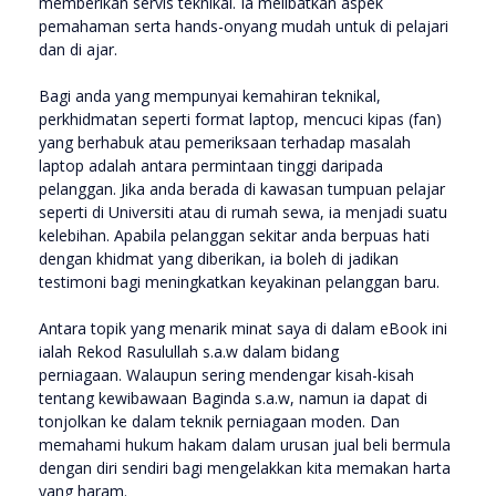
memberikan servis teknikal. Ia melibatkan aspek
pemahaman serta hands-onyang mudah untuk di pelajari
dan di ajar.
Bagi anda yang mempunyai kemahiran teknikal,
perkhidmatan seperti format laptop, mencuci kipas (fan)
yang berhabuk atau pemeriksaan terhadap masalah
laptop adalah antara permintaan tinggi daripada
pelanggan. Jika anda berada di kawasan tumpuan pelajar
seperti di Universiti atau di rumah sewa, ia menjadi suatu
kelebihan. Apabila pelanggan sekitar anda berpuas hati
dengan khidmat yang diberikan, ia boleh di jadikan
testimoni bagi meningkatkan keyakinan pelanggan baru.
Antara topik yang menarik minat saya di dalam eBook ini
ialah Rekod Rasulullah s.a.w dalam bidang
perniagaan. Walaupun sering mendengar kisah-kisah
tentang kewibawaan Baginda s.a.w, namun ia dapat di
tonjolkan ke dalam teknik perniagaan moden. Dan
memahami hukum hakam dalam urusan jual beli bermula
dengan diri sendiri bagi mengelakkan kita memakan harta
yang haram.