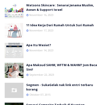
Watsons Skincare : Senarai Jenama Muslim,
Asean & Support Israel
November 16, 2023
11 Idea Kerja Dari Rumah Untuk Suri Rumah
November 17, 2023
Apa Itu Wasiat?
November 14, 2023
Apa Maksud SAHM, WFTM & WAHM? Jom Baca
Sini!
September 22, 2023
Segmen - SukaGelak nak link entri terbaru
korang
Oktober 07, 2015
Senarai Campsite Terbaik di Kuantan