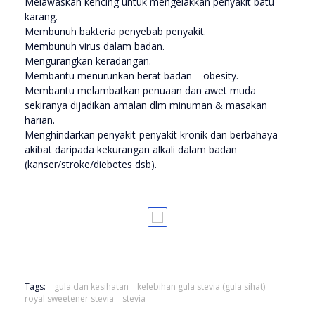
Melawaskan kencing untuk mengelakkan penyakit batu
karang.
Membunuh bakteria penyebab penyakit.
Membunuh virus dalam badan.
Mengurangkan keradangan.
Membantu menurunkan berat badan – obesity.
Membantu melambatkan penuaan dan awet muda
sekiranya dijadikan amalan dlm minuman & masakan
harian.
Menghindarkan penyakit-penyakit kronik dan berbahaya
akibat daripada kekurangan alkali dalam badan
(kanser/stroke/diebetes dsb).
Tags:
gula dan kesihatan
kelebihan gula stevia (gula sihat)
royal sweetener stevia
stevia