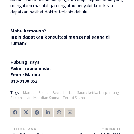
mengalami masalah jantung atau penyakit kronik sila
dapatkan nasihat doktor terlebih dahulu.
Mahu bersauna?
Ingin dapatkan konsultasi mengenai sauna di
rumah?
Hubungi saya
Pakar sauna anda.
Emme Marina
018-9100 852
Tags:
Mandian Sauna
Sauna herba
Sauna ketika berpantang
Soalan Lazim Mandian Sauna
Terapi Sauna
LEBIH LAMA
TERBARU