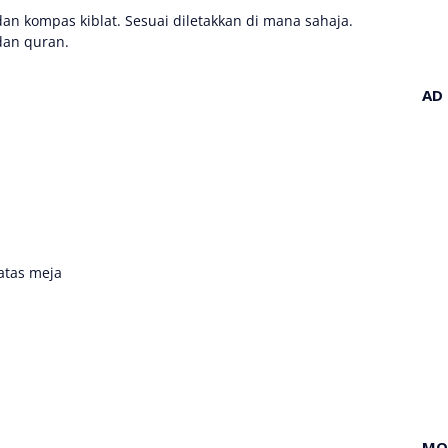
dan kompas kiblat. Sesuai diletakkan di mana sahaja.
dan quran.
AD
 atas meja
MO