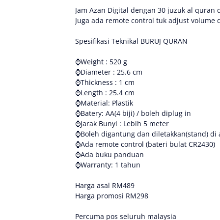
Jam Azan Digital dengan 30 juzuk al quran 
Juga ada remote control tuk adjust volume 
Spesifikasi Teknikal BURUJ QURAN
⌚Weight : 520 g
⌚Diameter : 25.6 cm
⌚Thickness : 1 cm
⌚Length : 25.4 cm
⌚️Material: Plastik
⌚️Batery: AA(4 biji) / boleh diplug in
⌚️Jarak Bunyi : Lebih 5 meter
⌚️Boleh digantung dan diletakkan(stand) di
⌚️Ada remote control (bateri bulat CR2430)
⌚️Ada buku panduan
⌚️Warranty: 1 tahun
Harga asal RM489
Harga promosi RM298
Percuma pos seluruh malaysia