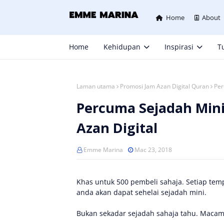
Home
About
Home
Kehidupan
Inspirasi
Tu
Laman utama
Promosi Jam Azan Digital Quran
Per
Percuma Sejadah Min
Azan Digital
Emme Marina
Mac 23, 2018
Khas untuk 500 pembeli sahaja. Setiap tem
anda akan dapat sehelai sejadah mini.
Bukan sekadar sejadah sahaja tahu. Macam