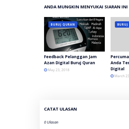
ANDA MUNGKIN MENYUKAI SIARAN INI
BURUJ QURAN
BURUJ
Feedback Pelanggan Jam
Percuma 
Azan Digital Buruj Quran
Anda Te
Digital
May 23, 2018
March 23
CATAT ULASAN
0 Ulasan