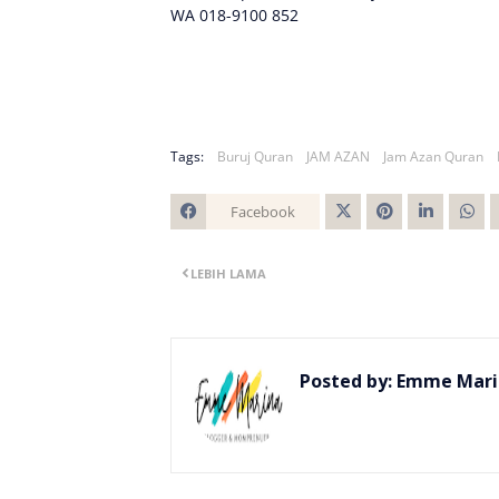
WA 018-9100 852
Tags:
Buruj Quran
JAM AZAN
Jam Azan Quran
Facebook
Twitt
LEBIH LAMA
er
Posted by:
Emme Mari