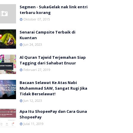
Segmen - SukaGelak nak link entri
terbaru korang
Oktober 07, 2015
Senarai Campsite Terbaik di
Kuantan
Jun 24, 2023
Al Quran Tajwid Terjemahan Siap
Tagging dari Sahabat Enuur
Februari 27, 2019
Bacaan Selawat Ke Atas Nabi
Muhammad SAW, Sangat Rugi Jika
Tidak Berselawat!
Jun 12, 2023
Apa Itu ShopeePay dan Cara Guna
ShopeePay
Julai 11, 2019