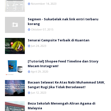
November 14, 2023
Segmen - SukaGelak nak link entri terbaru
korang
Oktober 07, 2015
Senarai Campsite Terbaik di Kuantan
Jun 24, 2023
[Tutorial] Shopee Feed Timeline dan Story
Macam Instagram!
April 29, 2020
Bacaan Selawat Ke Atas Nabi Muhammad SAW,
Sangat Rugi Jika Tidak Berselawat!
Jun 12, 2023
Beza Sekolah Menengah Aliran Agama di
Malaysia