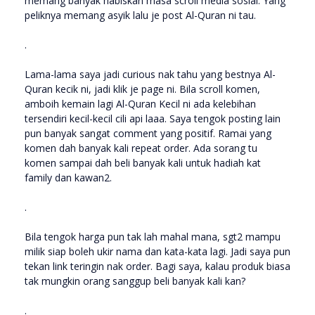
memang banyak habiskan masa scroll media sosial. Yang
peliknya memang asyik lalu je post Al-Quran ni tau.
.
Lama-lama saya jadi curious nak tahu yang bestnya Al-
Quran kecik ni, jadi klik je page ni. Bila scroll komen,
amboih kemain lagi Al-Quran Kecil ni ada kelebihan
tersendiri kecil-kecil cili api laaa. Saya tengok posting lain
pun banyak sangat comment yang positif. Ramai yang
komen dah banyak kali repeat order. Ada sorang tu
komen sampai dah beli banyak kali untuk hadiah kat
family dan kawan2.
.
Bila tengok harga pun tak lah mahal mana, sgt2 mampu
milik siap boleh ukir nama dan kata-kata lagi. Jadi saya pun
tekan link teringin nak order. Bagi saya, kalau produk biasa
tak mungkin orang sanggup beli banyak kali kan?
.