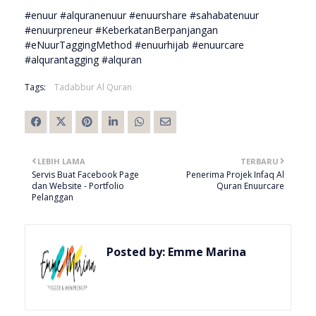
#enuur #alquranenuur #enuurshare #sahabatenuur
#enuurpreneur #KeberkatanBerpanjangan
#eNuurTaggingMethod #enuurhijab #enuurcare
#alqurantagging #alquran
Tags:
Tadabbur Al Quran
LEBIH LAMA
TERBARU
Servis Buat Facebook Page
Penerima Projek Infaq Al
dan Website - Portfolio
Quran Enuurcare
Pelanggan
Posted by:
Emme Marina