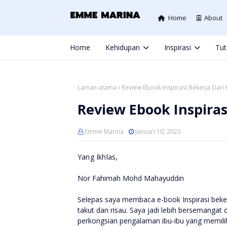
Home
About
Home
Kehidupan
Inspirasi
Tut
Laman utama
Review Ebook Inspirasi Bekerja Dar
Review Ebook Inspira
Emme Marina
Januari 10, 2023
Yang Ikhlas,
Nor Fahimah Mohd Mahayuddin
Selepas saya membaca e-book Inspirasi bekerj
takut dan risau. Saya jadi lebih bersemangat d
perkongsian pengalaman ibu-ibu yang memili