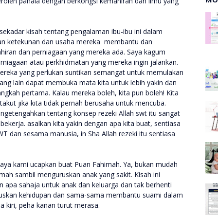
oleh pahala dengan berkongsi kemahiran dan ilmu yang
 sekadar kisah tentang pengalaman ibu-ibu ini dalam
sikan ketekunan dan usaha mereka membantu dan
hiran dan perniagaan yang mereka ada. Saya kagum
rniagaan atau perkhidmatan yang mereka ingin jalankan.
mereka yang perlukan suntikan semangat untuk memulakan
rang lain dapat membuka mata kita untuk lebih yakin dan
angkah pertama. Kalau mereka boleh, kita pun boleh! Kita
s takut jika kita tidak pernah berusaha untuk mencuba.
engetengahkan tentang konsep rezeki Allah swt itu sangat
 bekerja. asalkan kita yakin dengan apa kita buat, sentiasa
 dan sesama manusia, in Sha Allah rezeki itu sentiasa
rjaya kami ucapkan buat Puan Fahimah. Ya, bukan mudah
rumah sambil menguruskan anak yang sakit. Kisah ini
an apa sahaja untuk anak dan keluarga dan tak berhenti
neruskan kehidupan dan sama-sama membantu suami dalam
 kiri, peha kanan turut merasa.