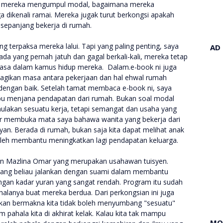
na mereka mengumpul modal, bagaimana mereka
ikenali ramai. Mereka jugak turut berkongsi apakah
i sepanjang bekerja di rumah.
g terpaksa mereka lalui. Tapi yang paling penting, saya
AD
 yang pernah jatuh dan gagal berkali-kali, mereka tetap
s asa dalam kamus hidup mereka. Dalam.e-book ni juga
gikan masa antara pekerjaan dan hal ehwal rumah
ngan baik. Setelah tamat membaca e-book ni, saya
 menjana pendapatan dari rumah. Bukan soal modal
lakan sesuatu kerja, tetapi semangat dan usaha yang
nar membuka mata saya bahawa wanita yang bekerja dari
. Berada di rumah, bukan saja kita dapat melihat anak
oleh membantu meningkatkan lagi pendapatan keluarga.
uan Mazlina Omar yang merupakan usahawan tuisyen.
 yang beliau jalankan dengan suami dalam membantu
ngan kadar yuran yang sangat rendah. Program itu sudah
halanya buat mereka berdua. Dari perkongsian ini juga
bukan bermakna kita tidak boleh menyumbang "sesuatu"
pahala kita di akhirat kelak. Kalau kita tak mampu
MO