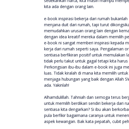
sedekahkan harta, kita masih mampu memper
kita ada dengan orang lain.
e-book inspirasi bekerja dari rumah bukanlah
menjana duit dari rumah, tapi turut dikong
memudahkan urusan orang lain dengan kema
dengan idea kreatif mereka dalam memilih pe
e-book ni sangat memberi inspirasi kepada 
kerja dari rumah seperti saya. Pengalaman o
sentiasa berfikiran positif untuk memulakan l
tidak perlu takut untuk gagal tetapi kita haru
Perkongsian ibu-ibu dalam e-book ini juga m
luas. Tidak kiralah di mana kita memilih untuk
menjaga hubungan yang baik dengan Allah SWT
ada. Yakinlah!
Alhamdulillah. Tahniah dan semoga terus be
untuk memilih berdikari sendiri bekerja dari 
sentiasa kita dengarkan? Si ibu akan berkorb
pula berfikir bagaimana caranya untuk me
aspek kewangan. Bak kata pepatah, cubit peha