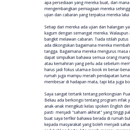
apa persediaan yang mereka buat, dari ma
mengembangkan perniagaan mereka sehingga d
ujian dan cabaran yang terpaksa mereka lalu
Setiap dari mereka ada ujian dan halangan yan
kagum dengan semangat mereka. Walaupun ada
bangkit melawan cabaran. Tiada istilah putu
ada dikongsikan bagaimana mereka membaha
tangga. Bagaimana mereka mengurus masa de
dapat simpulkan bahawa semua orang mampu
atau kemahiran yang perlu ada sebelum memu
harus jadi fokus utama.e-book ini benar-be
rumah juga mampu meraih pendapatan lumayan
membesar di hadapan mata, tapi kita juga b
Saya sangat tertarik tentang perkongsian P
Beliau ada berkongsi tentang program infak
anak-anak mengikuti kelas spoken English de
pasti menjadi "saham akhirat" yang tinggi pa
buat saya terfikir bahawa berada di rumah 
kepada masyarakat yang boleh menjadi saham 