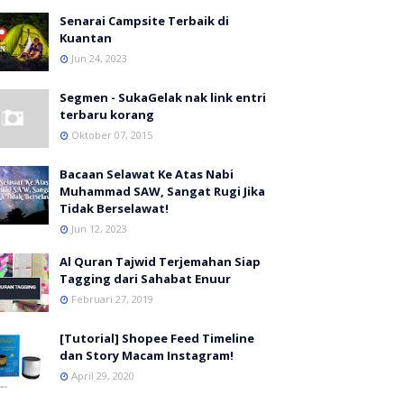
Senarai Campsite Terbaik di
Kuantan
Jun 24, 2023
Segmen - SukaGelak nak link entri
terbaru korang
Oktober 07, 2015
Bacaan Selawat Ke Atas Nabi
Muhammad SAW, Sangat Rugi Jika
Tidak Berselawat!
Jun 12, 2023
Al Quran Tajwid Terjemahan Siap
Tagging dari Sahabat Enuur
Februari 27, 2019
[Tutorial] Shopee Feed Timeline
dan Story Macam Instagram!
April 29, 2020