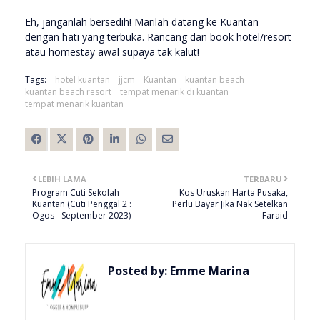
Eh, janganlah bersedih! Marilah datang ke Kuantan
dengan hati yang terbuka. Rancang dan book hotel/resort
atau homestay awal supaya tak kalut!
Tags:
hotel kuantan
jjcm
Kuantan
kuantan beach
kuantan beach resort
tempat menarik di kuantan
tempat menarik kuantan
LEBIH LAMA
TERBARU
Program Cuti Sekolah
Kos Uruskan Harta Pusaka,
Kuantan (Cuti Penggal 2 :
Perlu Bayar Jika Nak Setelkan
Ogos - September 2023)
Faraid
Posted by:
Emme Marina