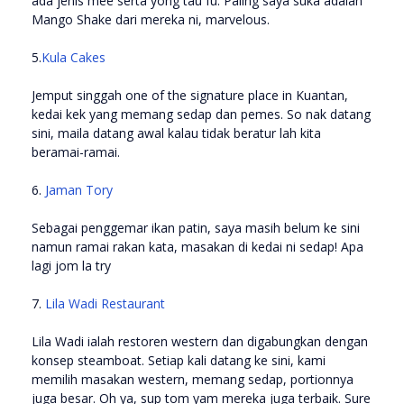
ada jenis mee serta yong tau fu. Paling saya suka adalah
Mango Shake dari mereka ni, marvelous.
5.
Kula Cakes
Jemput singgah one of the signature place in Kuantan,
kedai kek yang memang sedap dan pemes. So nak datang
sini, maila datang awal kalau tidak beratur lah kita
beramai-ramai.
6.
Jaman Tory
Sebagai penggemar ikan patin, saya masih belum ke sini
namun ramai rakan kata, masakan di kedai ni sedap! Apa
lagi jom la try
7.
Lila Wadi Restaurant
Lila Wadi ialah restoren western dan digabungkan dengan
konsep steamboat. Setiap kali datang ke sini, kami
memilih masakan western, memang sedap, portionnya
juga besar. Oh ya, sup tom yam mereka juga terbaik. Sure