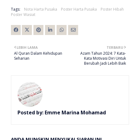
Tags:
Nota Harta Pusaka
Poster Harta Pusaka
Poster Hibah
Poster Wasiat
LEBIH LAMA
TERBARU
Al Quran Dalam Kehidupan
Azam Tahun 2024: 7 Kata-
Seharian
Kata Motivasi Diri Untuk
Berubah Jadi Lebih Baik
Posted by:
Emme Marina Mohamad
ANDA MUNGKIN MENYUKAI SIARAN INI