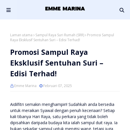
Laman utama
Sampul Raya Suri Rumah (SRR)
Promosi Sampul
Raya Eksklusif Sentuhan Suri – Edisi Terhad!
Promosi Sampul Raya
Eksklusif Sentuhan Suri –
Edisi Terhad!
Emme Marina
Februari 07, 2025
Aidilfitri semakin menghampiri! Sudahkah anda bersedia
untuk meraikan Syawal dengan penuh keceriaan? Setiap
kali tibanya Hari Raya, satu perkara yang tidak boleh
dipisahkan daripada budaya kita ialah sampul duit raya. Ia
bukan sekadar sampul untuk mengisi wang, tetapi juga