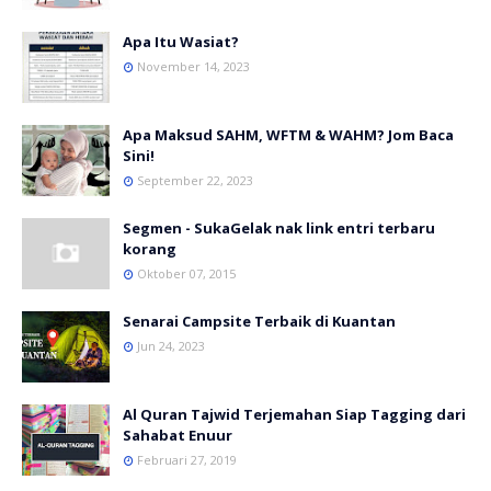
Apa Itu Wasiat?
November 14, 2023
Apa Maksud SAHM, WFTM & WAHM? Jom Baca
Sini!
September 22, 2023
Segmen - SukaGelak nak link entri terbaru
korang
Oktober 07, 2015
Senarai Campsite Terbaik di Kuantan
Jun 24, 2023
Al Quran Tajwid Terjemahan Siap Tagging dari
Sahabat Enuur
Februari 27, 2019