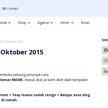
Contact
orial
Shop
Agama
Servis
Emas
SO
BDR Oktober 2015
 Oktober 2015
membuka peluang penunjuk cara.
ebenar
RM205
.
Masuk akal ya kami Abdr ialah kumpulan
om + Yeay mama sudah resign + Belajar asas blog
 di rumah.