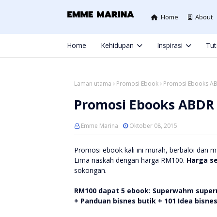
Home
About
Home
Kehidupan
Inspirasi
Tut
Laman utama
Promosi Ebook
Promosi Ebooks A
Promosi Ebooks ABDR
Emme Marina
Oktober 08, 2015
Promosi ebook kali ini murah, berbaloi dan 
Lima naskah dengan harga RM100.
Harga s
sokongan.
RM100 dapat 5 ebook: Superwahm superm
+ Panduan bisnes butik + 101 Idea bisnes