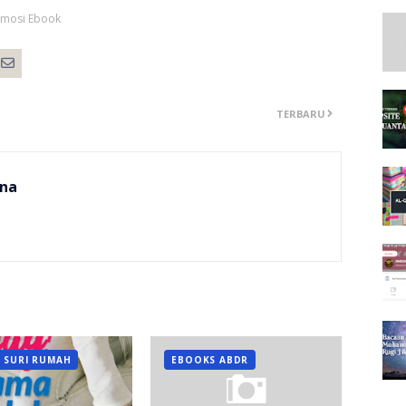
omosi Ebook
TERBARU
na
 SURI RUMAH
EBOOKS ABDR