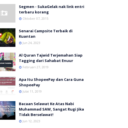
Segmen - SukaGelak nak link entri
terbaru korang
Oktober 07, 2015
Senarai Campsite Terbaik di
Kuantan
Jun 24, 2023
Al Quran Tajwid Terjemahan Siap
Tagging dari Sahabat Enuur
Februari 27, 2019
Apa Itu ShopeePay dan Cara Guna
ShopeePay
Julai 11, 2019
Bacaan Selawat Ke Atas Nabi
Muhammad SAW, Sangat Rugi Jika
Tidak Berselawat!
Jun 12, 2023