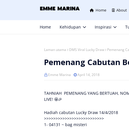
Home
About
Home
Kehidupan
Inspirasi
Tu
Laman utama
DMS Viral Lucky Draw
Pemenang Cab
Pemenang Cabutan Ber
Emme Marina
April 14, 2018
TAHNIAH PEMENANG YANG BERTUAH, NOMB
LIVE! 🤩🎉
Hadiah cabutan Lucky Draw 14/4/2018
>>>>>>>>>>>>>>>>>>>>>>>>>>
1- 04131 ~ bag misteri