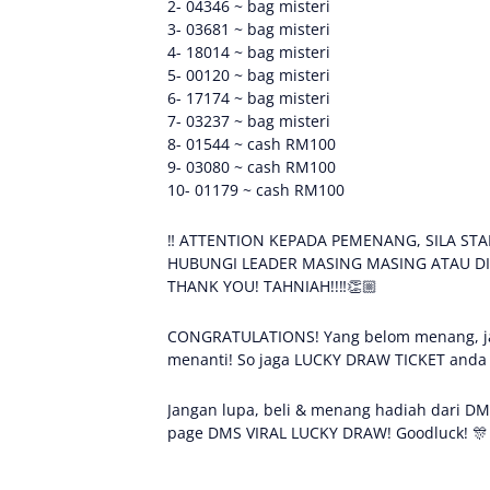
2- 04346 ~ bag misteri
3- 03681 ~ bag misteri
4- 18014 ~ bag misteri
5- 00120 ~ bag misteri
6- 17174 ~ bag misteri
7- 03237 ~ bag misteri
8- 01544 ~ cash RM100
9- 03080 ~ cash RM100
10- 01179 ~ cash RM100
‼ ATTENTION KEPADA PEMENANG, SILA STA
HUBUNGI LEADER MASING MASING ATAU D
THANK YOU! TAHNIAH!!‼👏🏼
CONGRATULATIONS! Yang belom menang, jan
menanti! So jaga LUCKY DRAW TICKET anda ba
Jangan lupa, beli & menang hadiah dari DMS
page DMS VIRAL LUCKY DRAW! Goodluck! 🎊