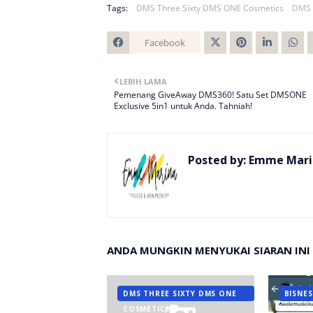
Tags:
DMS Three Sixty DMS ONE Cosmetics
DMS 
Facebook
Twitt
LEBIH LAMA
er
Pemenang GiveAway DMS360! Satu Set DMSONE
Exclusive 5in1 untuk Anda. Tahniah!
Posted by:
Emme Mari
ANDA MUNGKIN MENYUKAI SIARAN INI
DMS THREE SIXTY DMS ONE
BISNE
COSMETICS