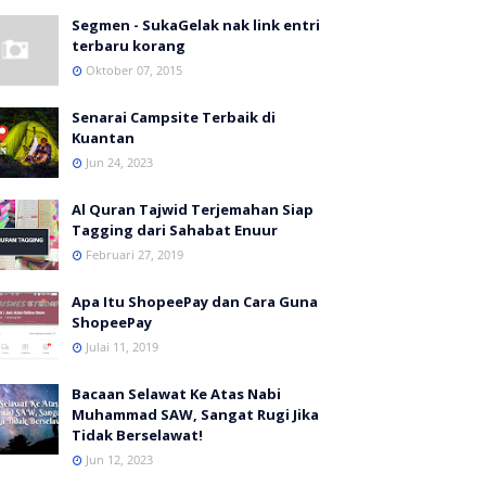
Segmen - SukaGelak nak link entri
terbaru korang
Oktober 07, 2015
Senarai Campsite Terbaik di
Kuantan
Jun 24, 2023
Al Quran Tajwid Terjemahan Siap
Tagging dari Sahabat Enuur
Februari 27, 2019
Apa Itu ShopeePay dan Cara Guna
ShopeePay
Julai 11, 2019
Bacaan Selawat Ke Atas Nabi
Muhammad SAW, Sangat Rugi Jika
Tidak Berselawat!
Jun 12, 2023