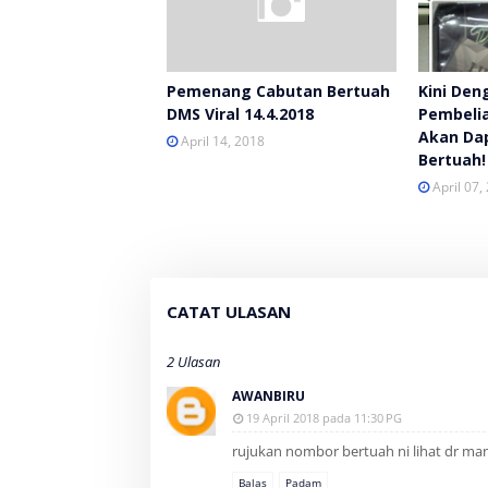
Pemenang Cabutan Bertuah
Kini Den
DMS Viral 14.4.2018
Pembeli
Akan Dap
April 14, 2018
Bertuah!
April 07,
CATAT ULASAN
2 Ulasan
AWANBIRU
19 April 2018 pada 11:30 PG
rujukan nombor bertuah ni lihat dr ma
Balas
Padam