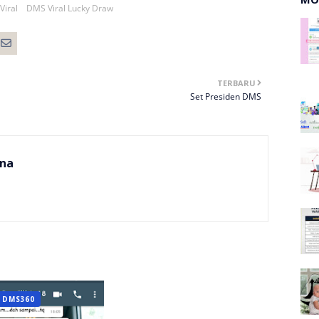
Viral
DMS Viral Lucky Draw
TERBARU
Set Presiden DMS
na
S DMS360