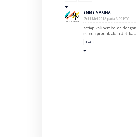
EMME MARINA
11 Mei 2018 pada 3:09 PTG
setiap kali pembelian denga
semua produk akan dpt, kala
Padam