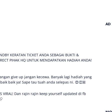
AD
NDBY KERATAN TICKET ANDA SEBAGAI BUKTI &
IRECT PIHAK HQ UNTUK MENDAPATKAN HADIAH ANDA!
gan give up jangan kecewa. Banyak lagi hadiah yang
ik baik ya! Sape tau tuah anda selepas ni. 😍👏🏼
 VIRAL! Dan rajin rajin keep yourself updated di fb
🎈
MO