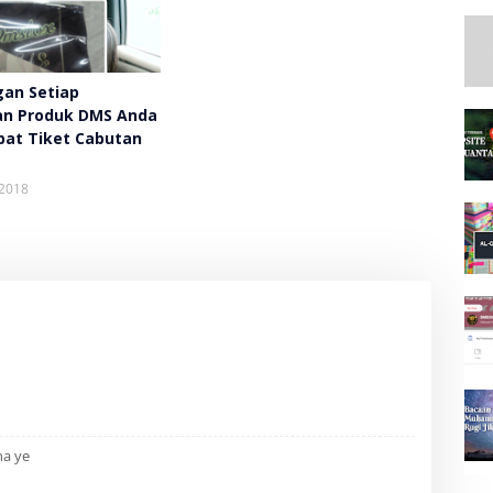
gan Setiap
an Produk DMS Anda
at Tiket Cabutan
 2018
na ye