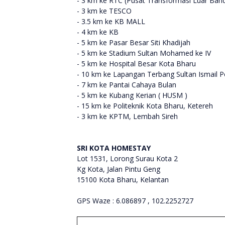
- 3 km ke RTC (Pusat Transformasi Luar Ban
- 3 km ke TESCO
- 3.5 km ke KB MALL
- 4 km ke KB
- 5 km ke Pasar Besar Siti Khadijah
- 5 km ke Stadium Sultan Mohamed ke IV
- 5 km ke Hospital Besar Kota Bharu
- 10 km ke Lapangan Terbang Sultan Ismail P
- 7 km ke Pantai Cahaya Bulan
- 5 km ke Kubang Kerian ( HUSM )
- 15 km ke Politeknik Kota Bharu, Ketereh
- 3 km ke KPTM, Lembah Sireh
SRI KOTA HOMESTAY
Lot 1531, Lorong Surau Kota 2
Kg Kota, Jalan Pintu Geng
15100 Kota Bharu, Kelantan
GPS Waze : 6.086897 , 102.2252727