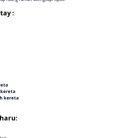
ay :
reta
 kereta
ah kereta
haru: