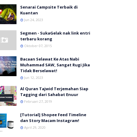
Senarai Campsite Terbaik di
Kuantan
Jun 24, 2023
Segmen - SukaGelak nak link entri
terbaru korang
Oktober 07, 2015
Bacaan Selawat Ke Atas Nabi
Muhammad SAW, Sangat Rugi Jika
Tidak Berselawat!
Jun 12, 2023
Al Quran Tajwid Terjemahan Siap
Tagging dari Sahabat Enuur
Februari 27, 2019
[Tutorial] Shopee Feed Timeline
dan Story Macam Instagram!
April 29, 2020