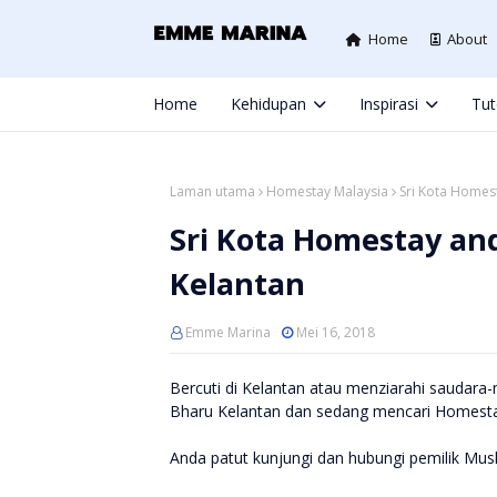
Home
About
Home
Kehidupan
Inspirasi
Tut
Laman utama
Homestay Malaysia
Sri Kota Homes
Sri Kota Homestay an
Kelantan
Emme Marina
Mei 16, 2018
Bercuti di Kelantan atau menziarahi saudara
Bharu Kelantan dan sedang mencari Homesta
Anda patut kunjungi dan hubungi pemilik Mu