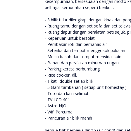
kesempurnaan, bersesuaian dengan motto kami
pelbagai kemudahan seperti berikut :
- 3 bilik tidur dilengkapi dengan kipas dan pe
- Ruang tamu dengan set sofa dan set televi
- Ruang dapur dengan peralatan peti sejuk, p
- Keperluan untuk bersolat
- Pembakar roti dan pemanas air
- Seterika dan tempat menggosok pakaian
- Mesin basuh dan tempat menyidai kain
- Bahan dan peralatan minuman ringan
- Parking kereta berbumbung
- Rice cooker, dll.
- 1 katil double setiap bilik
- 5 tilam tambahan ( setiap unit homestay )
- Toto dan kain selimut
- TV LCD 40"
- Astro NJOI
- Wifi Percuma
- Pancuran air bilik mandi
Semua bilik berhawa dingin (air-cond) dan set