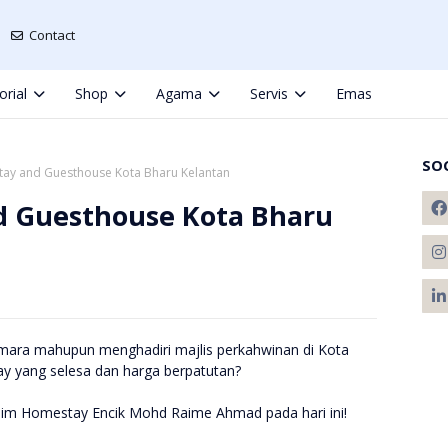
Contact
orial
Shop
Agama
Servis
Emas
SO
tay and Guesthouse Kota Bharu Kelantan
d Guesthouse Kota Bharu
-mara mahupun menghadiri majlis perkahwinan di Kota
y yang selesa dan harga berpatutan?
slim Homestay Encik Mohd Raime Ahmad pada hari ini!