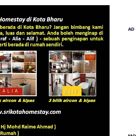
AD
MO