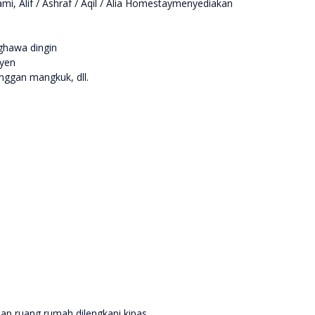
, Alif / Ashraf / Aqil / Alia Homestaymenyediakan
nghawa dingin
syen
inggan mangkuk, dll.
iap ruang rumah dilengkapi kipas.