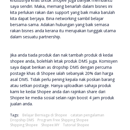
khususnya khas untuk Shopee juga banyak membantu
saya sendiri. Maka, memang benarlah dalam bisnes ini
kita perlukan rakan dan support yang baik maka barulah
kita dapat berjaya. Bina networking sambil belajar
bersama-sama. Adakan hubungan yang baik semasa
rakan bisnes anda kerana itu merupakan tunggak utama
dalam sesuatu partnership.
Jika anda tiada produk dan nak tambah produk di kedai
shopee anda, bolehlah letak produk DMS juga. Komisyen
saya dapat berikan as dropship DMS dengan percuma
postage khas di Shopee ialah sebanyak 20% dari harga
asal DMS. Tidak perlu pening kepala nak poskan barang
atau setkan postage. Hanya uploadkan sahaja produk
kami ke kedai Shopee anda dan rajinkan share dari
Shopee ke media sosial selain rajin boost 4 jam produk
jualan anda.
Tags:
Belajar Berniaga di Shopee
catatan pengalaman
Dropship DMS
Program Free Shipping Shopee
Shipping Shopee
Shopee.MY
Tutorial Shopee