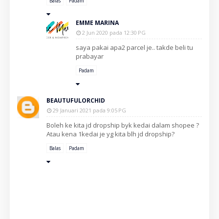
Balas
Padam
EMME MARINA
2 Jun 2020 pada 12:30 PG
saya pakai apa2 parcel je.. takde beli tu
prabayar
Padam
BEAUTUFULORCHID
29 Januari 2021 pada 9:05 PG
Boleh ke kita jd dropship byk kedai dalam shopee ?
Atau kena 1kedai je yg kita blh jd dropship?
Balas
Padam