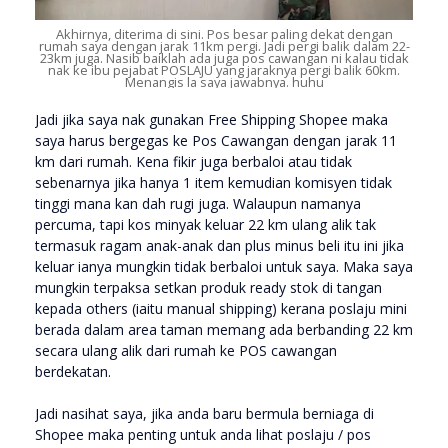
Akhirnya, diterima di sini. Pos besar paling dekat dengan
rumah saya dengan jarak 11km pergi. Jadi pergi balik dalam 22-
23km juga. Nasib baiklah ada juga pos cawangan ni kalau tidak
nak ke ibu pejabat POSLAJU yang jaraknya pergi balik 60km.
Menangis la saya jawabnya. huhu
Jadi jika saya nak gunakan Free Shipping Shopee maka
saya harus bergegas ke Pos Cawangan dengan jarak 11
km dari rumah. Kena fikir juga berbaloi atau tidak
sebenarnya jika hanya 1 item kemudian komisyen tidak
tinggi mana kan dah rugi juga. Walaupun namanya
percuma, tapi kos minyak keluar 22 km ulang alik tak
termasuk ragam anak-anak dan plus minus beli itu ini jika
keluar ianya mungkin tidak berbaloi untuk saya. Maka saya
mungkin terpaksa setkan produk ready stok di tangan
kepada others (iaitu manual shipping) kerana poslaju mini
berada dalam area taman memang ada berbanding 22 km
secara ulang alik dari rumah ke POS cawangan
berdekatan.
Jadi nasihat saya, jika anda baru bermula berniaga di
Shopee maka penting untuk anda lihat poslaju / pos