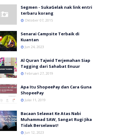
Segmen - SukaGelak nak link entri
terbaru korang
Oktober 07, 2015
Senarai Campsite Terbaik di
Kuantan
Jun 24, 2023
Al Quran Tajwid Terjemahan Siap
Tagging dari Sahabat Enuur
Februari 27, 2019
Apa Itu ShopeePay dan Cara Guna
ShopeePay
Julai 11, 2019
Bacaan Selawat Ke Atas Nabi
Muhammad SAW, Sangat Rugi Jika
Tidak Berselawat!
Jun 12, 2023