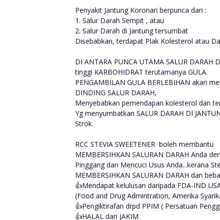
Penyakit Jantung Koronari berpunca dari :
1. Salur Darah Sempit , atau
2. Salur Darah di Jantung tersumbat
Disebabkan, terdapat Plak Kolesterol atau D
DI ANTARA PUNCA UTAMA SALUR DARAH D
tinggi KARBOHIDRAT terutamanya GULA.
PENGAMBILAN GULA BERLEBIHAN akan meni
DINDING SALUR DARAH,
Menyebabkan pemendapan kolesterol dan t
Yg menyumbatkan SALUR DARAH DI JANTUNG
Strok.
RCC STEVIA SWEETENER boleh membantu
MEMBERSIHKAN SALURAN DARAH Anda denga
Pinggang dan Mencuci Usus Anda...kerana Ste
MEMBERSIHKAN SALURAN DARAH dan bebas d
👍Mendapat kelulusan daripada FDA-IND US
(Food and Drug Admintration, Amerika Syarik
👍Pengiktirafan drpd PPIM ( Persatuan Pengg
👍HALAL dari JAKIM