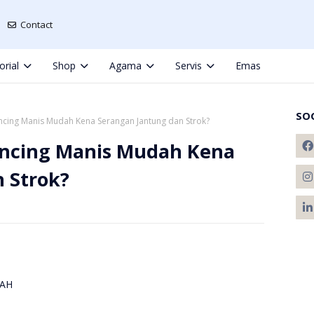
Contact
orial
Shop
Agama
Servis
Emas
SO
cing Manis Mudah Kena Serangan Jantung dan Strok?
ncing Manis Mudah Kena
 Strok?
DAH