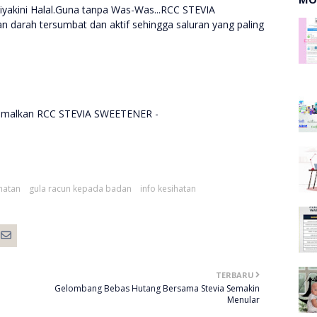
iyakini Halal.Guna tanpa Was-Was...RCC STEVIA
darah tersumbat dan aktif sehingga saluran yang paling
gamalkan RCC STEVIA SWEETENER -
hatan
gula racun kepada badan
info kesihatan
TERBARU
Gelombang Bebas Hutang Bersama Stevia Semakin
Menular