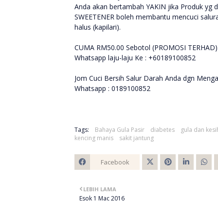
Anda akan bertambah YAKIN jika Produk yg d
SWEETENER boleh membantu mencuci saluran 
halus (kapilari).
CUMA RM50.00 Sebotol (PROMOSI TERHAD)
Whatsapp laju-laju Ke : +60189100852
Jom Cuci Bersih Salur Darah Anda dgn Men
Whatsapp : 0189100852
Tags:
Bahaya Gula Pasir
diabetes
gula dan kesi
kencing manis
sakit jantung
Facebook
Twitt
LEBIH LAMA
er
Esok 1 Mac 2016