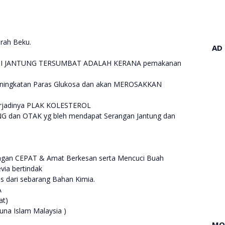
arah Beku.
AD
I JANTUNG TERSUMBAT ADALAH KERANA pemakanan
ngkatan Paras Glukosa dan akan MEROSAKKAN
erjadinya PLAK KOLESTEROL
 dan OTAK yg bleh mendapat Serangan Jantung dan
n CEPAT & Amat Berkesan serta Mencuci Buah
via bertindak
ari sebarang Bahan Kimia.
A
at)
una Islam Malaysia )
MO