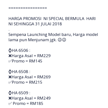
================
HARGA PROMOSI NI SPECIAL BERMULA HARI
NI SEHINGGA 31 JULAI 2018
.
Sempena Launching Model baru, Harga model
lama pun Menjunam jgk. 😉😉
⌚️HA 6506 :
❌Harga Asal = RM229
✅Promo = RM145
⌚️HA 6508 :
❌Harga Asal = RM269
✅Promo = RM215
⌚️HA 6509 :
❌Harga Asal = RM249
✅ Promo = RM185