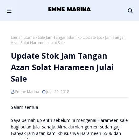
Laman utama
Sale Jam Tangan Islamik
Update Stok Jam Tangan
Azan Solat Harameen Julai Sale
Update Stok Jam Tangan
Azan Solat Harameen Julai
Sale
Emme Marina
Julai 22, 2018
Salam semua
Saya pernah up entri sebelum ni mengenai Harameen sale
bagi bulan Julai sahaja. Almaklumlan gomen sudah gaji.
Banyak jam azan kami khususnya Harameen 6506 dah