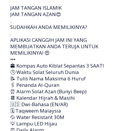
JAM TANGAN ISLAMIK
JAM TANGAN AZAN😍
.
SUDAHKAH ANDA MEMILIKINYA?
.
APLIKASI CANGGIH JAM INI YANG
MEMBUATKAN ANDA TERUJA UNTUK
MEMILIKINYA! 😍
•••
🕋 Kompas Auto Kiblat Sepantas 3 SAAT!
🕓 Waktu Solat Seluruh Dunia
📝 Tulis Nama Maksima 6 Huruf
🖇 Penanda Al-Quran
⏰ Alarm Solat Azan (Bunyi Beep)
📆 Kalendar Hijrah & Masihi
🇺🇸 Dwi-Bahasa (EN/AR)
🗓 Taqweem Malaysia
💦 Water Resistant 30M
💡 Lampu LED Hijau
⏰ Daily Alarm