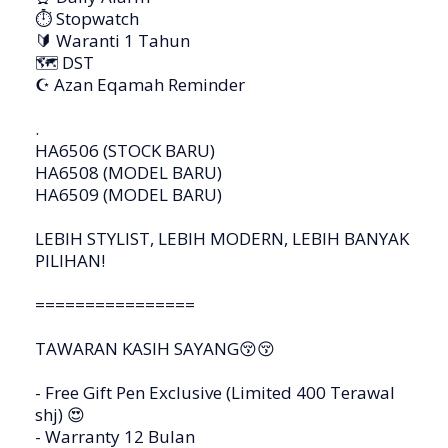
⏱ Stopwatch
🔰 Waranti 1 Tahun
🗺 DST
☪ Azan Eqamah Reminder
.
HA6506 (STOCK BARU)
HA6508 (MODEL BARU)
HA6509 (MODEL BARU)
LEBIH STYLIST, LEBIH MODERN, LEBIH BANYAK
PILIHAN!
================
TAWARAN KASIH SAYANG😚😚
- Free Gift Pen Exclusive (Limited 400 Terawal
shj) 😍
- Warranty 12 Bulan