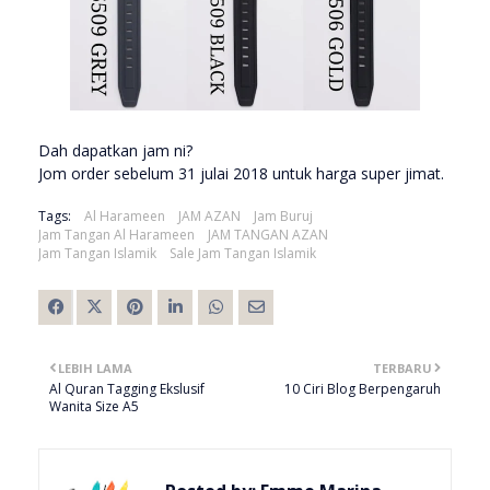
Dah dapatkan jam ni?
Jom order sebelum 31 julai 2018 untuk harga super jimat.
Tags:
Al Harameen
JAM AZAN
Jam Buruj
Jam Tangan Al Harameen
JAM TANGAN AZAN
Jam Tangan Islamik
Sale Jam Tangan Islamik
LEBIH LAMA
TERBARU
Al Quran Tagging Ekslusif
10 Ciri Blog Berpengaruh
Wanita Size A5