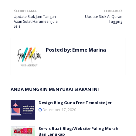
LEBIH LAMA
TERBARU
Update Stok Jam Tangan
Update Stok Al Quran
Azan Solat Harameen Julai
Tagging
Sale
Posted by:
Emme Marina
ANDA MUNGKIN MENYUKAI SIARAN INI
Design Blog Guna Free Template Jer
December 17, 2020
Servis Buat Blog/Website Paling Murah
dan Lengkap