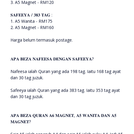
3. A5 Magnet - RM120
𝐒𝐀𝐅𝐄𝐄𝐘𝐀 / 𝟑𝟖𝟑 𝐓𝐀𝐆 :
1. A5 Wanita - RM175
2. A5 Magnet - RM160
Harga belum termasuk postage.
𝐀𝐏𝐀 𝐁𝐄𝐙𝐀 𝐍𝐀𝐅𝐄𝐄𝐒𝐀 𝐃𝐄𝐍𝐆𝐀𝐍 𝐒𝐀𝐅𝐄𝐄𝐘𝐀?
Nafeesa ialah Quran yang ada 198 tag. Iaitu 168 tag ayat
dan 30 tag juzuk.
Safeeya ialah Quran yang ada 383 tag. Iaitu 353 tag ayat
dan 30 tag juzuk.
𝐀𝐏𝐀 𝐁𝐄𝐙𝐀 𝐐𝐔𝐑𝐀𝐍 𝐀𝟔 𝐌𝐀𝐆𝐍𝐄𝐓, 𝐀𝟓 𝐖𝐀𝐍𝐈𝐓𝐀 𝐃𝐀𝐍 𝐀𝟓
𝐌𝐀𝐆𝐍𝐄𝐓?