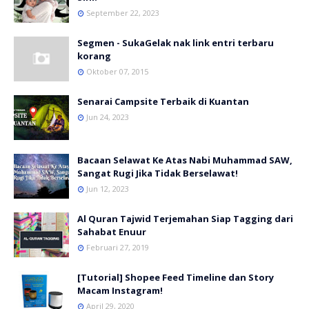
September 22, 2023
Segmen - SukaGelak nak link entri terbaru
korang
Oktober 07, 2015
Senarai Campsite Terbaik di Kuantan
Jun 24, 2023
Bacaan Selawat Ke Atas Nabi Muhammad SAW,
Sangat Rugi Jika Tidak Berselawat!
Jun 12, 2023
Al Quran Tajwid Terjemahan Siap Tagging dari
Sahabat Enuur
Februari 27, 2019
[Tutorial] Shopee Feed Timeline dan Story
Macam Instagram!
April 29, 2020