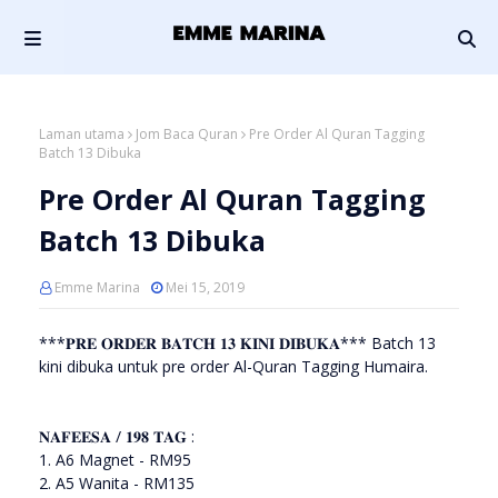
Laman utama
Jom Baca Quran
Pre Order Al Quran Tagging
Batch 13 Dibuka
Pre Order Al Quran Tagging
Batch 13 Dibuka
Emme Marina
Mei 15, 2019
***𝐏𝐑𝐄 𝐎𝐑𝐃𝐄𝐑 𝐁𝐀𝐓𝐂𝐇 𝟏𝟑 𝐊𝐈𝐍𝐈 𝐃𝐈𝐁𝐔𝐊𝐀*** Batch 13
kini dibuka untuk pre order Al-Quran Tagging Humaira.
𝐍𝐀𝐅𝐄𝐄𝐒𝐀 / 𝟏𝟗𝟖 𝐓𝐀𝐆 :
1. A6 Magnet - RM95
2. A5 Wanita - RM135