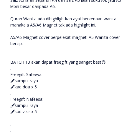
Saiz A5 ialah separuh A4 dan saiz A6 ialah suku A4. Jadi A5
lebih besar daripada A6.
Quran Wanita ada dihighlightkan ayat berkenaan wanita
manakala A5/A6 Magnet tak ada highlight ini.
A5/A6 Magnet cover berpelekat magnet. A5 Wanita cover
berzip.
BATCH 13 akan dapat freegift yang sangat best😍
.
Freegift Safeeya:
🖋sampul raya
🖋kad doa x 5
.
Freegift Nafeesa:
🖋sampul raya
🖋kad zikir x 5
.
.