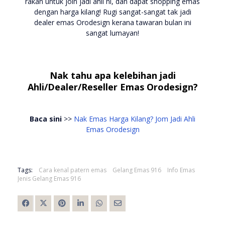
rakan untuk join jadi ahli ni, dan dapat shopping emas
dengan harga kilang! Rugi sangat-sangat tak jadi
dealer emas Orodesign kerana tawaran bulan ini
sangat lumayan!
Nak tahu apa kelebihan jadi
Ahli/Dealer/Reseller Emas Orodesign?
Baca sini
>>
Nak Emas Harga Kilang? Jom Jadi Ahli
Emas Orodesign
Tags:
Cara kenal patern emas
Gelang Emas 916
Info Emas
Jenis Gelang Emas 916