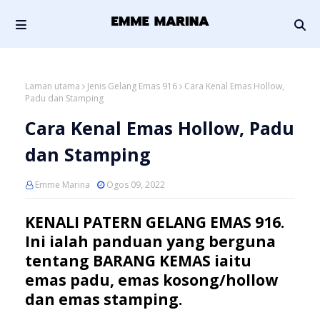
Laman utama
Jenis Gelang Emas 916
Cara Kenal Emas Hollow,
Padu dan Stamping
Cara Kenal Emas Hollow, Padu
dan Stamping
Emme Marina
Ogos 09, 2022
KENALI PATERN GELANG EMAS 916.
Ini ialah panduan yang berguna
tentang BARANG KEMAS iaitu
emas padu, emas kosong/hollow
dan emas stamping.