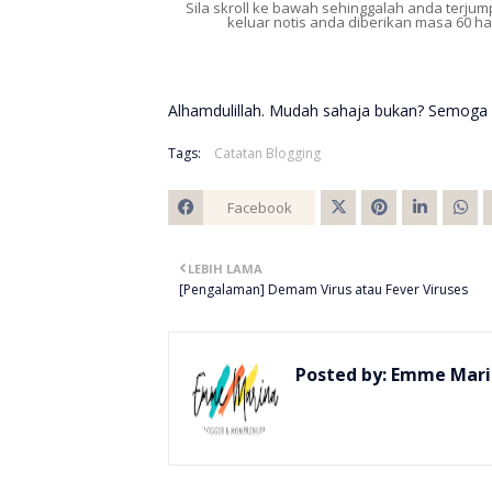
Sila skroll ke bawah sehinggalah anda terju
keluar notis anda diberikan masa 60 h
Alhamdulillah. Mudah sahaja bukan? Semoga
Tags:
Catatan Blogging
Facebook
Twitt
LEBIH LAMA
er
[Pengalaman] Demam Virus atau Fever Viruses
Posted by:
Emme Mari