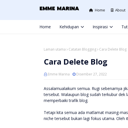
Home
About
Home
Kehidupan
Inspirasi
Tut
Laman utama
Catatan Blogging
Cara Delete Blog
Cara Delete Blog
Emme Marina
Disember 27, 2022
Assalamualaikum semua. Rugi sebenarnya jika
tersebut. Walaupun blog sudah terkubur dek
memperbaiki trafik blog.
Tetapi kita semua ada matlamat masing-masi
niche tersebut bukan lagi fokus utama. Oleh 