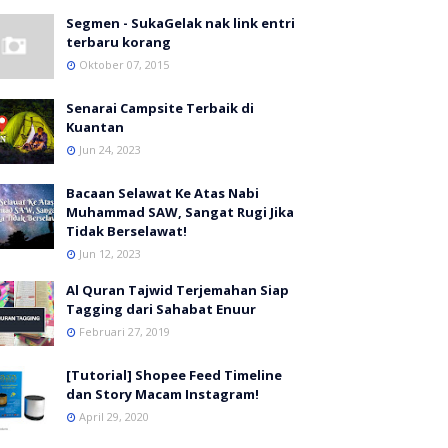
Segmen - SukaGelak nak link entri
terbaru korang
Oktober 07, 2015
Senarai Campsite Terbaik di
Kuantan
Jun 24, 2023
Bacaan Selawat Ke Atas Nabi
Muhammad SAW, Sangat Rugi Jika
Tidak Berselawat!
Jun 12, 2023
Al Quran Tajwid Terjemahan Siap
Tagging dari Sahabat Enuur
Februari 27, 2019
[Tutorial] Shopee Feed Timeline
dan Story Macam Instagram!
April 29, 2020