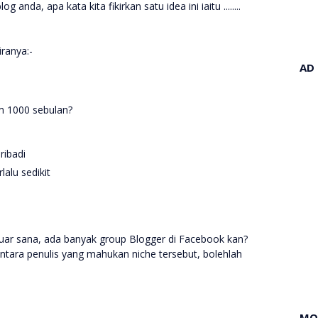
anda, apa kata kita fikirkan satu idea ini iaitu ........
iranya:-
AD
am 1000 sebulan?
ribadi
lalu sedikit
uar sana, ada banyak group Blogger di Facebook kan?
tara penulis yang mahukan niche tersebut, bolehlah
MO