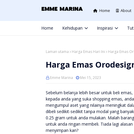
Home
About
Home
Kehidupan
Inspirasi
Tut
Laman utama
Harga Emas Hari Ini
Harga Emas Oro
Harga Emas Orodesign
Emme Marina
Mei 15, 2023
Sebelum belanja lebih besar untuk beli emas, 
kepada anda yang suka shopping emas, anda 
mengumpul aset yang nilainya meningkat dala
dibeli sedikit-sedikit tanpa modal yang bany
0.25 gram untuk anda mulakan. Malah barang
untuk anda ringan membeli. Tiada lagi alasa
menyimpan kan?