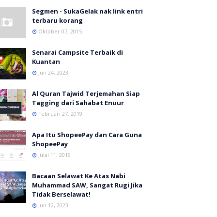
Segmen - SukaGelak nak link entri
terbaru korang
Oktober 07, 2015
Senarai Campsite Terbaik di
Kuantan
Jun 24, 2023
Al Quran Tajwid Terjemahan Siap
Tagging dari Sahabat Enuur
Februari 27, 2019
Apa Itu ShopeePay dan Cara Guna
ShopeePay
Julai 11, 2019
Bacaan Selawat Ke Atas Nabi
Muhammad SAW, Sangat Rugi Jika
Tidak Berselawat!
Jun 12, 2023