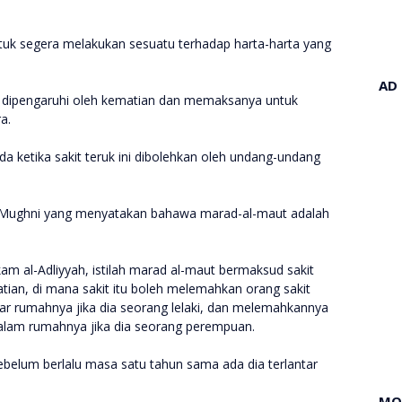
tuk segera melakukan sesuatu terhadap harta-harta yang
AD
h dipengaruhi oleh kematian dan memaksanya untuk
ra.
a ketika sakit teruk ini dibolehkan oleh undang-undang
l-Mughni yang menyatakan bahawa marad-al-maut adalah
am al-Adliyyah, istilah marad al-maut bermaksud sakit
n, di mana sakit itu boleh melemahkan orang sakit
uar rumahnya jika dia seorang lelaki, dan melemahkannya
dalam rumahnya jika dia seorang perempuan.
ebelum berlalu masa satu tahun sama ada dia terlantar
MO