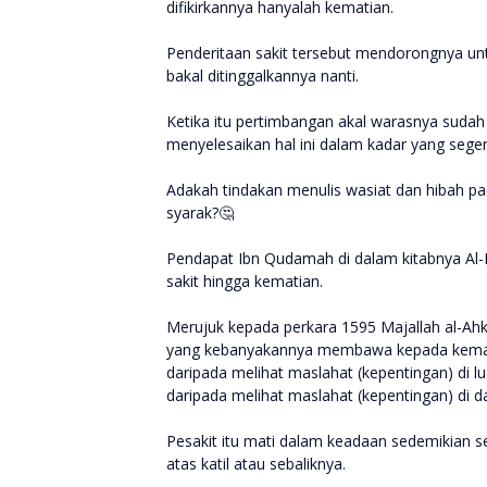
difikirkannya hanyalah kematian.
Penderitaan sakit tersebut mendorongnya un
bakal ditinggalkannya nanti.
Ketika itu pertimbangan akal warasnya suda
menyelesaikan hal ini dalam kadar yang sege
Adakah tindakan menulis wasiat dan hibah pad
syarak?🤔
Pendapat Ibn Qudamah di dalam kitabnya A
sakit hingga kematian.
Merujuk kepada perkara 1595 Majallah al-Ahk
yang kebanyakannya membawa kepada kematia
daripada melihat maslahat (kepentingan) di l
daripada melihat maslahat (kepentingan) di 
Pesakit itu mati dalam keadaan sedemikian s
atas katil atau sebaliknya.