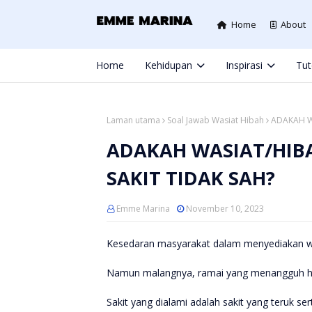
Home
About
Home
Kehidupan
Inspirasi
Tut
Laman utama
Soal Jawab Wasiat Hibah
ADAKAH W
ADAKAH WASIAT/HIBA
SAKIT TIDAK SAH?
Emme Marina
November 10, 2023
Kesedaran masyarakat dalam menyediakan wa
Namun malangnya, ramai yang menangguh ha
Sakit yang dialami adalah sakit yang teruk se