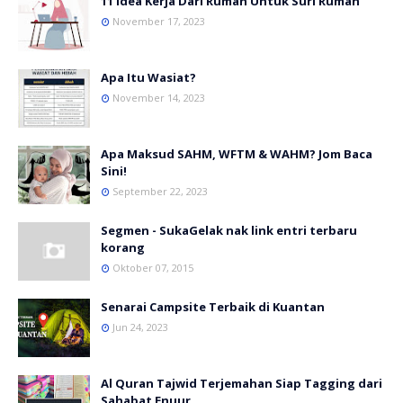
11 Idea Kerja Dari Rumah Untuk Suri Rumah
November 17, 2023
Apa Itu Wasiat?
November 14, 2023
Apa Maksud SAHM, WFTM & WAHM? Jom Baca
Sini!
September 22, 2023
Segmen - SukaGelak nak link entri terbaru
korang
Oktober 07, 2015
Senarai Campsite Terbaik di Kuantan
Jun 24, 2023
Al Quran Tajwid Terjemahan Siap Tagging dari
Sahabat Enuur