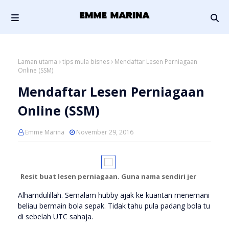
Laman utama
tips mula bisnes
Mendaftar Lesen Perniagaan
Online (SSM)
Mendaftar Lesen Perniagaan
Online (SSM)
Emme Marina
November 29, 2016
Resit buat lesen perniagaan. Guna nama sendiri jer
Alhamdulillah. Semalam hubby ajak ke kuantan menemani
beliau bermain bola sepak. Tidak tahu pula padang bola tu
di sebelah UTC sahaja.