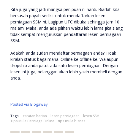
Kita juga yang jadi mangsa penipuan ni nanti. Biarlah kita
bersusah payah sedikit untuk mendaftarkan lesen
perniagaan SSM ni. Lagipun UTC dibuka sehingga jam 10
malam. Maka, anda ada pilihan waktu lebih lama jika siang
tidak sempat menguruskan pendaftaran lesen perniagaan
SSM.
Adakah anda sudah mendaftar perniagaan anda? Tidak
kiralah status bagaimana. Online ke offline ke. Walaupun
dropship anda patut ada satu lesen perniagaan. Dengan
lesen ini juga, pelanggan akan lebih yakin membeli dengan
anda.
Posted via Blogaway
Tags:
catatan harian
lesen perniagaan
lesen SSM
Tips Mula Berniaga Online
tips mula bisnes