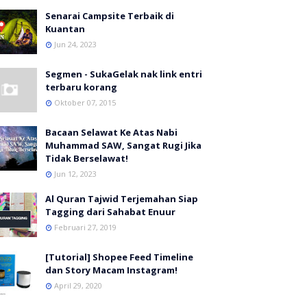
Senarai Campsite Terbaik di
Kuantan
Jun 24, 2023
Segmen - SukaGelak nak link entri
terbaru korang
Oktober 07, 2015
Bacaan Selawat Ke Atas Nabi
Muhammad SAW, Sangat Rugi Jika
Tidak Berselawat!
Jun 12, 2023
Al Quran Tajwid Terjemahan Siap
Tagging dari Sahabat Enuur
Februari 27, 2019
[Tutorial] Shopee Feed Timeline
dan Story Macam Instagram!
April 29, 2020