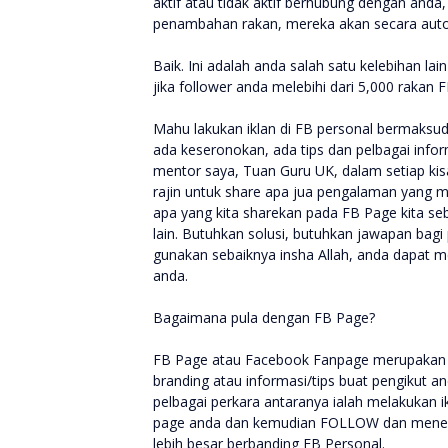
aktif atau tidak aktif berhubung dengan anda,
penambahan rakan, mereka akan secara auto
Baik. Ini adalah anda salah satu kelebihan la
jika follower anda melebihi dari 5,000 rakan F
Mahu lakukan iklan di FB personal bermaksud
ada keseronokan, ada tips dan pelbagai infor
mentor saya, Tuan Guru UK, dalam setiap kisah
rajin untuk share apa jua pengalaman yang m
apa yang kita sharekan pada FB Page kita s
lain. Butuhkan solusi, butuhkan jawapan bagi
gunakan sebaiknya insha Allah, anda dapat m
anda.
Bagaimana pula dengan FB Page?
FB Page atau Facebook Fanpage merupakan la
branding atau informasi/tips buat pengikut a
pelbagai perkara antaranya ialah melakukan i
page anda dan kemudian FOLLOW dan meneri
lebih besar berbanding FB Personal.