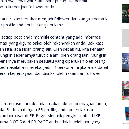
 nilainya sebanyak 5,000 sahaja dan jika berlaku
matik menjadi follower anda.
in iaitu rakan bertukar menjadi follower dan sangat menarik
B profile anda pula. Teruja bukan?
 setiap post anda memiliki content yang ada informasi,
masi yang diguna pakai oleh rakan-rakan anda. Bak kata
 kita, ada kisah orang lain. Oleh sebab itu, kita kenalah
ungkin sebenarnya turut dialami oleh orang lain. Mungkin
ebenarnya merupakan sesuatu yang diperlukan oleh orang
 permasalahan mereka. Jadi FB personal ini jika anda dapat
eraih kepercayaan dan disukai oleh rakan dan follower
man rasmi untuk anda lakukan aktiviti perniagaan anda,
nda. Berbeza dengan FB profile, anda boleh lakukan
klan berbayar di FB Page. Menarik pengikut untuk LIKE
ma NOTIS dari FB PAGE anda adalah kelebihan yang