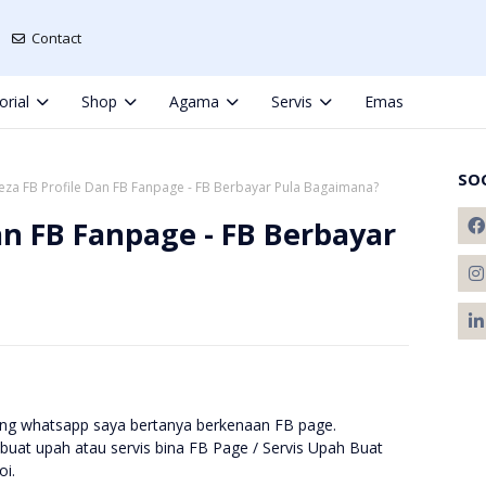
Contact
orial
Shop
Agama
Servis
Emas
SO
eza FB Profile Dan FB Fanpage - FB Berbayar Pula Bagaimana?
an FB Fanpage - FB Berbayar
ng whatsapp saya bertanya berkenaan FB page.
uat upah atau servis bina FB Page / Servis Upah Buat
i.