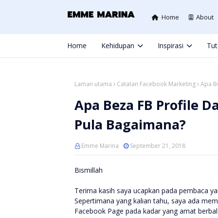
Home
About
Home
Kehidupan
Inspirasi
Tut
Laman utama
Catatan Facebook Marketing
Apa B
Apa Beza FB Profile D
Pula Bagaimana?
Emme Marina
September 21, 2018
Bismillah
Terima kasih saya ucapkan pada pembaca ya
Sepertimana yang kalian tahu, saya ada memb
Facebook Page pada kadar yang amat berbalo