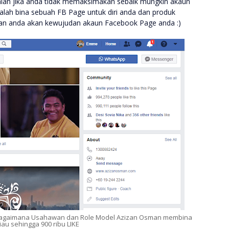
ggalan jika anda tidak memaksimakan sebaik mungkin akaun
lah bina sebuah FB Page untuk diri anda dan produk
kan anda akan kewujudan akaun Facebook Page anda :)
ri bagaimana Usahawan dan Role Model Azizan Osman membina
iau sehingga 900 ribu LIKE